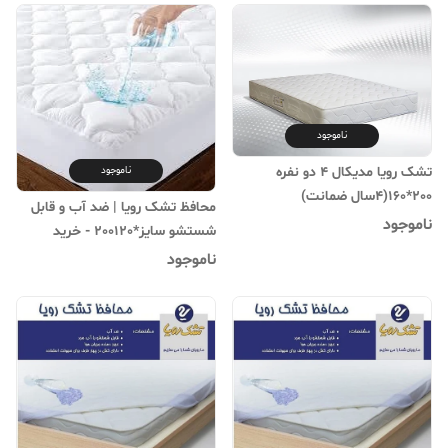
ناموجود
تشک رویا مدیکال 4 دو نفره
ناموجود
200*160(۴سال ضمانت)
محافظ تشک رویا | ضد آب و قابل
ناموجود
شستشو سایز*200120 - خرید
آنلاین"
ناموجود