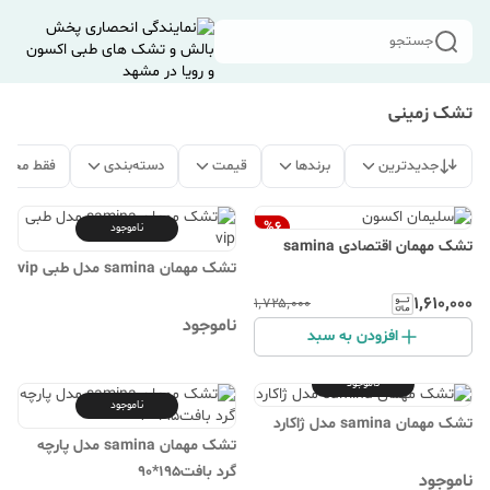
جستجو
تشک زمینی
جدیدترین
برندها
قیمت
دسته‌بندی
فقط محصو
%
6
ناموجود
تشک مهمان اقتصادی samina
تشک مهمان samina مدل طبی vip
۱٬۶۱۰٬۰۰۰
۱٬۷۲۵٬۰۰۰
ناموجود
افزودن به سبد
ناموجود
ناموجود
تشک مهمان samina مدل ژاکارد
تشک مهمان samina مدل پارچه
گرد بافت195*90
ناموجود