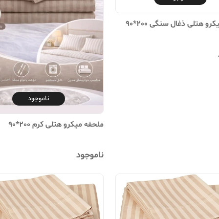
 سنگی 200*90
ناموجود
ملحفه میکرو هتلی کرم 200*90
ناموجود