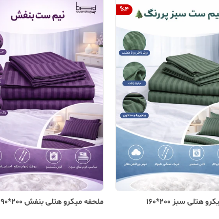
%
4
بز 200*160
ملحفه میکرو هتلی بنفش 200*90