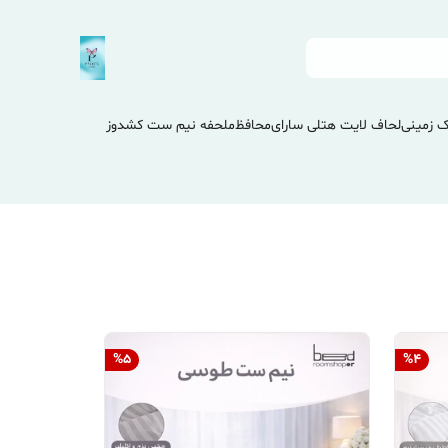
 زمینی
لحاف لایت هتلی سارای
محافظ
ملحفه نیم ست کشدوز
%
5
%
4