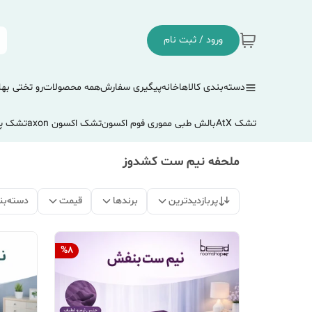
ورود / ثبت نام
دسته‌بندی کالاها
خانه
پیگیری سفارش
همه محصولات
رو تختی بها
تشک AtX
بالش طبی مموری فوم اکسون
تشک اکسون axon
تشک پ
ملحفه نیم ست کشدوز
پربازدیدترین
برندها
قیمت
دسته‌بن
%
8