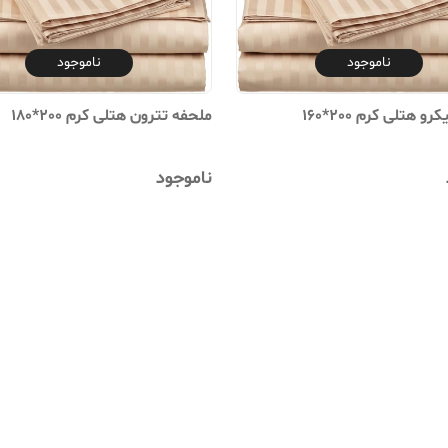
ناموجود
ناموجود
رم 200*160
ملحفه تترون هتلی کرم 200*180
ناموجود