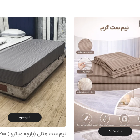
ناموجود
ناموجود
نیم ست هتلی (پارچه میکرو ) 200*120