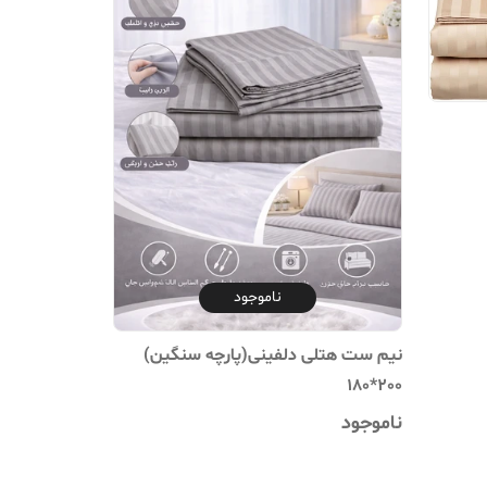
ناموجود
نیم ست هتلی دلفینی(پارچه سنگین)
200*180
ناموجود