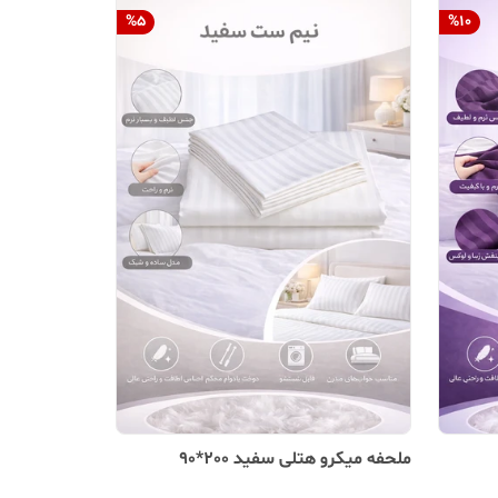
%
5
%
10
ملحفه میکرو هتلی سفید 200*90