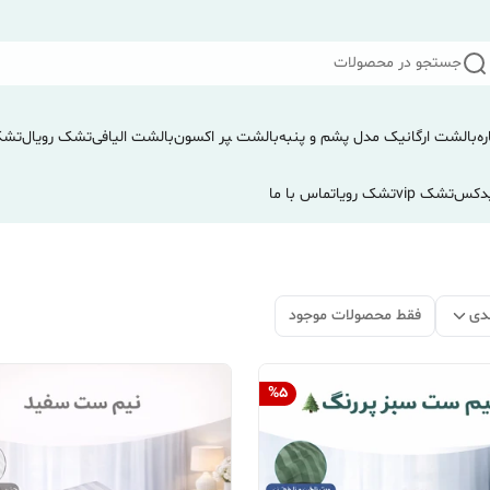
جستجو در محصولات
ره
بالشت ارگانیک مدل پشم و پنبه
بالشت ‍‍‍پر اکسون
بالشت الیافی
تشک رویال
تشک
دکس
تشک vip
تشک رویا
تماس با ما
دی
فقط محصولات موجود
%
5