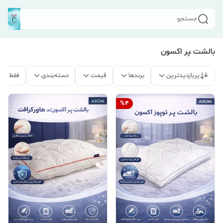
جستجو
بالشت ‍‍‍پر اکسون
پربازدیدترین
برندها
قیمت
دسته‌بندی
فقط مح
%
4