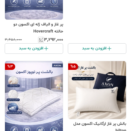
پر غاز و الیاف ژله ای اکسون دو
حالته Hovercraft
۳٬۲۹۲٬۰۰۰
۳٬۴۵۸٬۰۰۰
افزودن به سبد
افزودن به سبد
%
3
%
5
بالش پر غاز ارگانیک اکسون مدل
hilton