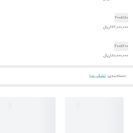
200x180
162,000,000ریال
200x200
180,000,000ریال
دسته‌بندی
:
تشک رویا