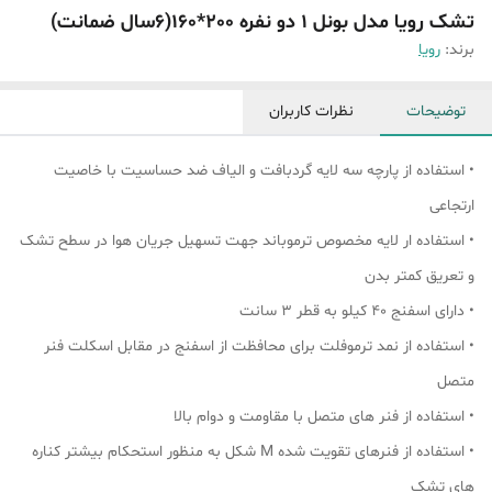
تشک رویا مدل بونل 1 دو نفره 200*160(۶سال ضمانت)
برند:
رویا
توضیحات
نظرات کاربران
• استفاده از پارچه سه لایه گردبافت و الیاف ضد حساسیت با خاصیت
ارتجاعی
• استفاده ار لایه مخصوص ترموباند جهت تسهیل جریان هوا در سطح تشک
و تعریق کمتر بدن
• دارای اسفنج ۴۰ کیلو به قطر ۳ سانت
• استفاده از نمد ترموفلت برای محافظت از اسفنج در مقابل اسکلت فنر
متصل
• استفاده از فنر های متصل با مقاومت و دوام بالا
• استفاده از فنرهای تقویت شده M شکل به منظور استحکام بیشتر کناره
های تشک