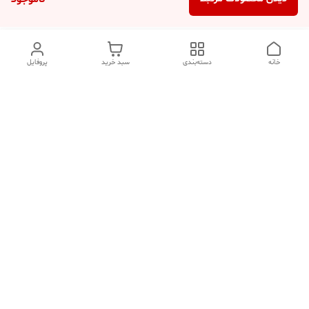
خانه
دسته‌بندی
سبد خرید
پروفایل
دسترسی سریع
تماس با ما
شکایات
درباره ما
قوانین و مقررات
سیاست حریم خصوصی
هفت روز هفته ، ۲۴ ساعت شبانه‌روز پاسخگوی شما هستیم.
شماره تماس
09354305088