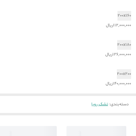
200x160
112,000,000ریال
200x180
126,000,000ریال
200x200
140,000,000ریال
دسته‌بندی
:
تشک رویا