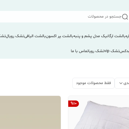
جستجو در محصولات
ره
بالشت ارگانیک مدل پشم و پنبه
بالشت ‍‍‍پر اکسون
بالشت الیافی
تشک رویال
تشک
دکس
تشک vip
تشک رویا
تماس با ما
دی
فقط محصولات موجود
%
10