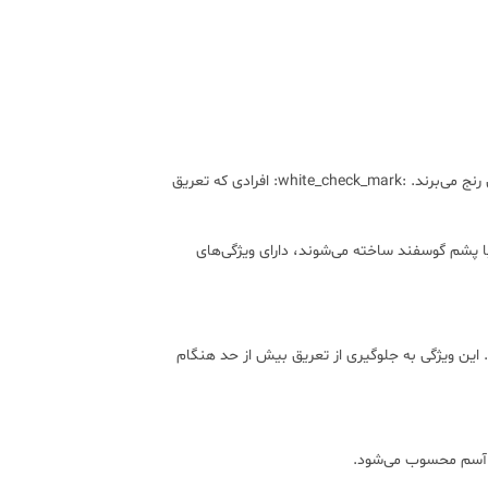
:white_check_mark: افرادی که به دنبال یک بالشت نرم و طبیعی هستند. :white_check_mark: کسانی که از آلرژی یا مشکلات تنفسی رنج می‌برند. :white_check_mark: افرادی که تعریق
ا پشم گوسفند ساخته می‌شوند، دارای ویژگی‌های
این ویژگی به جلوگیری از تعریق بیش از حد هنگام
 یا آسم محسوب می‌شود.