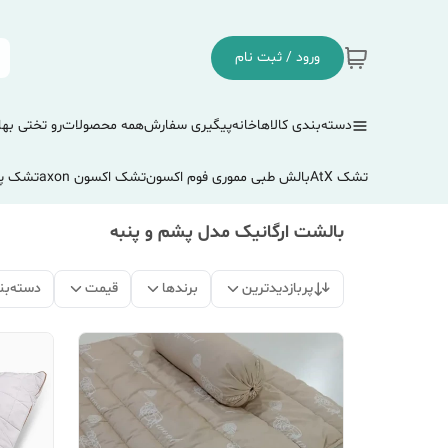
ورود / ثبت نام
دسته‌بندی کالاها
خانه
پیگیری سفارش
همه محصولات
رو تختی بها
تشک AtX
بالش طبی مموری فوم اکسون
تشک اکسون axon
تشک پ
بالشت ارگانیک مدل پشم و پنبه
پربازدیدترین
برندها
قیمت
دسته‌بن