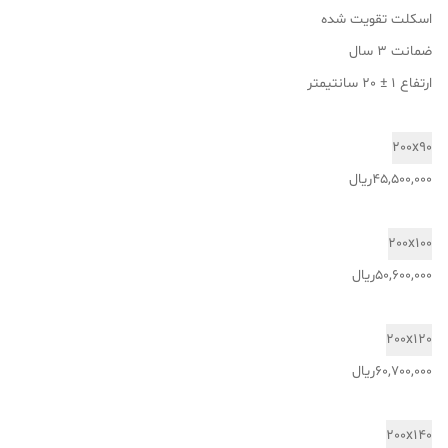
اسکلت تقویت شده
ضمانت 3 سال
ارتفاع 1 ± 20 سانتیمتر
200x90
45,500,000ریال
200x100
50,600,000ریال
200x120
60,700,000ریال
200x140