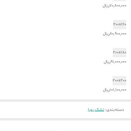
70,800,000ریال
200x160
80,900,000ریال
200x180
91,000,000ریال
200x200
101,100,000ریال
دسته‌بندی
:
تشک رویا