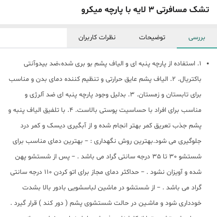
تشک مسافرتی 3 لایه با پارچه میکرو
بررسی
توضیحات
نظرات کاربران
1. استفاده از پارچه پنبه ای و الیاف پشم بو بری شده،ضد بیدوآنتی
باکتریال. 2. الیاف پشم عایق حرارتی و تنظیم کننده دمای بدن و مناسب
برای تابستان و زمستان. 3. بدلیل وجود پارچه پنبه ای ضد آلرژی و
مناسب برای افراد با حساسیت پوستی بالاست. 4. با تلفیق الیاف پنبه و
پشم جذب تعریق کمر بهتر انجام شده و از آبگیری دیسک و کمر درد
جلوگیری می شود.بهترین روش نگهداری : – بهترین دمای مناسب برای
شستشو 30 تا 35 درجه سانتی گراد می باشد . – پس از شستشو پهن
شده و آویزان نشود . – حداکثر دمای مجاز برای اتو کردن 110 درجه سانتی
گراد می باشد . – از شستشو در ماشین لباسشویی بادور بالا بشدت
خودداری شود و ماشـین در حالت شستشوی پشم ( دور کند ) قرار گیرد .