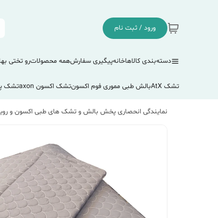
ورود / ثبت نام
دسته‌بندی کالاها
خانه
پیگیری سفارش
همه محصولات
رو تختی بها
تشک AtX
بالش طبی مموری فوم اکسون
تشک اکسون axon
تشک پ
نمایندگی انحصاری پخش بالش و تشک های طبی اکسون و رویا