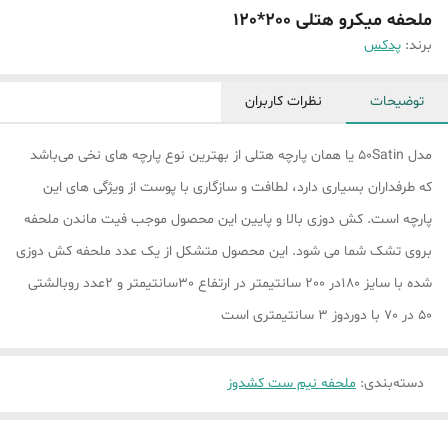
ملحفه میکرو هتلی 200*120
برند:
پدکس
توضیحات
نظرات کاربران
مدل 50Satin یا همان پارچه هتلی از بهترین نوع پارچه های نخی می‌باشد
که طرفداران بسیاری دارد، لطافت و سازگاری با پوست از ویژگی های این
پارچه است. کش دوزی بالا و پایین این محصول موجب فیت ماندن ملحفه
بروی تشک شما می شود. این محصول متشکل از یک عدد ملحفه کش دوزی
شده با سایز 180در 200 سانتیمتر در ارتفاع 30سانتیمتر و 2عدد روبالشتی
50 در 70 با دوردوز 3 سانتیمتری است
دسته‌بندی
:
ملحفه نیم ست کشدوز