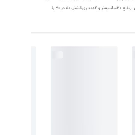
موجب فیت ماندن ملحفه بروی تشک شما می شود. این محصول متشکل از یک عدد ملحفه کش دوزی شده با سایز 180در 200 سانتیمتر در ارتفاع 30سانتیمتر و 2عدد روبالشتی 50 در 70 با