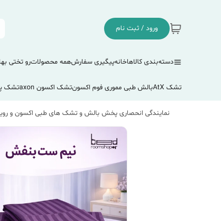
ورود / ثبت نام
دسته‌بندی کالاها
خانه
پیگیری سفارش
همه محصولات
رو تختی بها
تشک AtX
بالش طبی مموری فوم اکسون
تشک اکسون axon
تشک پ
نمایندگی انحصاری پخش بالش و تشک های طبی اکسون و رویا