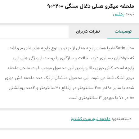
ملحفه میکرو هتلی ذغال سنگی 200*90
برند:
پدکس
توضیحات
نظرات کاربران
مدل 50Satin یا همان پارچه هتلی از بهترین نوع پارچه های نخی می‌باشد
که طرفداران بسیاری دارد، لطافت و سازگاری با پوست از ویژگی های این
پارچه است. کش دوزی بالا و پایین این محصول موجب فیت ماندن ملحفه
بروی تشک شما می شود. این محصول متشکل از یک عدد ملحفه کش دوزی
شده با سایز 180در 200 سانتیمتر در ارتفاع 30سانتیمتر و 2عدد روبالشتی
50 در 70 با دوردوز 3 سانتیمتری است
دسته‌بندی
:
ملحفه نیم ست کشدوز