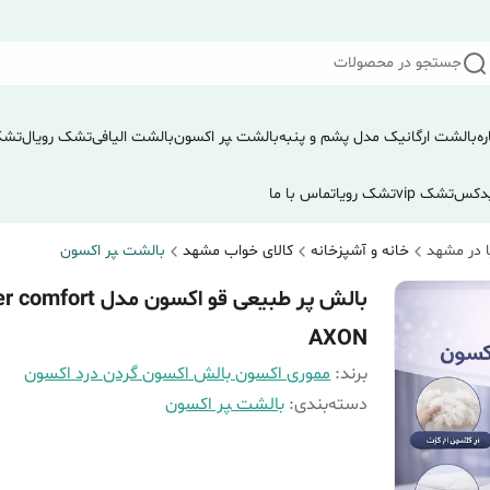
جستجو در محصولات
ره
بالشت ارگانیک مدل پشم و پنبه
بالشت ‍‍‍پر اکسون
بالشت الیافی
تشک رویال
تشک
دکس
تشک vip
تشک رویا
تماس با ما
 در مشهد
خانه و آشپزخانه
کالای خواب مشهد
بالشت ‍‍‍پر اکسون
بالش پر طبیعی قو اکسون مدل t
AXON
برند:
مموری اکسون بالش اکسون گردن درد اکسون
دسته‌بندی
:
بالشت ‍‍‍پر اکسون