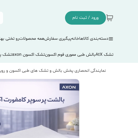
ورود / ثبت نام
دسته‌بندی کالاها
خانه
پیگیری سفارش
همه محصولات
رو تختی بها
تشک AtX
بالش طبی مموری فوم اکسون
تشک اکسون axon
تشک پ
نمایندگی انحصاری پخش بالش و تشک های طبی اکسون و رویا