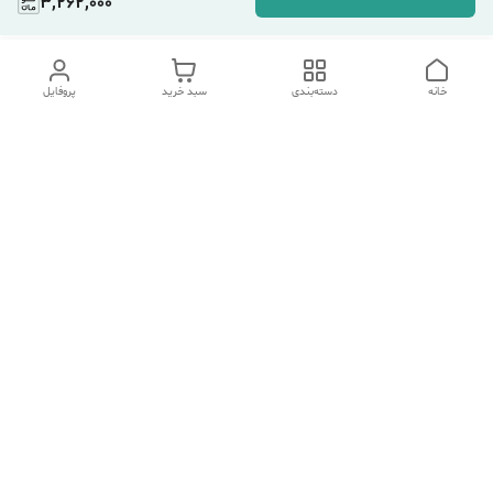
3,262,000
خانه
دسته‌بندی
سبد خرید
پروفایل
دسترسی سریع
تماس با ما
شکایات
درباره ما
قوانین و مقررات
سیاست حریم خصوصی
هفت روز هفته ، ۲۴ ساعت شبانه‌روز پاسخگوی شما هستیم.
شماره تماس
09354305088
آدرس ایمیل
afallah529@gmail.com