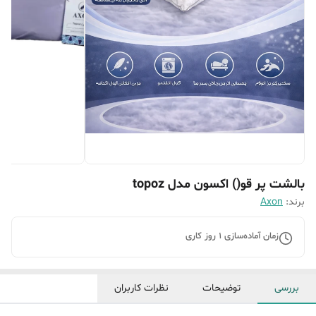
بالشت پر قو() اکسون مدل topoz
برند:
Axon
زمان آماده‌سازی
1
روز کاری
بررسی
توضیحات
نظرات کاربران