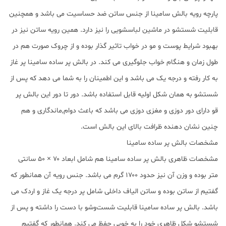
پارچه رویه بالش سامینا از جنس ساتن ضد حساسیت می باشد و همچنین
قابلیت شستشو در ماشین لباسشویی را نیز دارد‏.‏ همین رویه ساتن نیز در
بهبود شرایط پوست و مو در خواب تاثیر گذار بوده و از چروک صورت هم در
طول زمان و هنگام خواب جلوگیری می کند. در بالش پر ساده سامینا پر غاز
به کار رفته و درجه یک می باشد و این اطمینان را به شما می دهد که پس از
شستشو به همان شکل اولیه قابل استفاده باشد‏.‏ دور تا دور این بالش پر
قو دارای دور دوزی و مغزی دوزی می باشد که باعث دوام‏,‏ماندگاری و هم
چنین نشان دهنده ظرافت بالای این بالش است‏.‏
مشخصات بالش پر ساده سامینا
مشخصات ظاهری بالش پر ساده سامینا هم شامل ابعاد ۷۰ × ۵۰ سانتی‌
متر بوده و وزن آن نیز حدود ۱۷۰۰ گرم می باشد. جنس رویه آن همانطور که
گفتیم از ساتن بوده و ساتن الیاف داخلی شامل پر درجه یک غاز و اردک می
باشد. بالش پر ساده سامینا قابلیت شست‌وشو با دست را داشته و پس از
شستشو شکل ظاهری خود را به خوبی حفظ می کند. همانطور که گفتیم