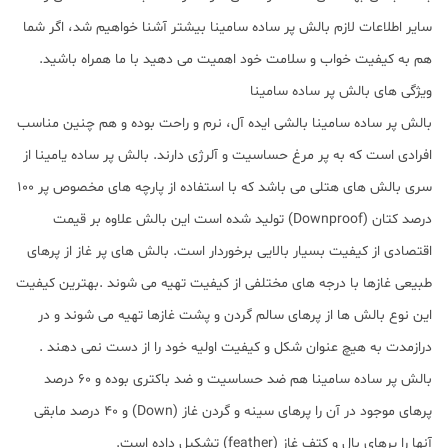
سایر اطلاعات لازم بالش پر ساده سامینا بیشتر آشنا خواهیم شد، اگر شما
هم به کیفیت خواب و سلامت خود اهمیت می دهید با ما همراه باشید.
ویژگی های بالش پر ساده سامینا
بالش پر ساده سامینا بالشی ایده آل، نرم و راحت بوده و هم چنین مناسب
افرادی است که به پر مرغ حساسیت و آلرژی دارند‏.‏ بالش پر ساده یامینا از
سری بالش های هتلی می باشد که با استفاده از پارچه های مخصوص پر 100
درصد کتان (Downproof) تولید شده است این بالش علاوه بر قیمت
اقتصادی از کیفیت بسیار بالایی برخوردار است. بالش های پر غاز از پرهای
طبیعی غازها با درجه های مختلفی از کیفیت تهیه می شوند .بهترین کیفیت
این نوع بالش ها از پرهای سالم گردن و پشت غازها تهیه می شوند و در
درازمدت به هیچ عنوان شکل و کیفیت اولیه خود را از دست نمی دهند .
بالش پر ساده سامینا هم ضد حساسیت و ضد باکتری بوده و 60 درصد
پرهای موجود در آن را پرهای سینه و گردن غاز (Down) و 40 درصد مابقی
آنها را پرهای بال و کتف غاز (feather) تشکیل داده است.