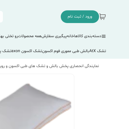
ورود / ثبت نام
دسته‌بندی کالاها
خانه
پیگیری سفارش
همه محصولات
رو تختی بها
تشک AtX
بالش طبی مموری فوم اکسون
تشک اکسون axon
تشک پ
نمایندگی انحصاری پخش بالش و تشک های طبی اکسون و رویا