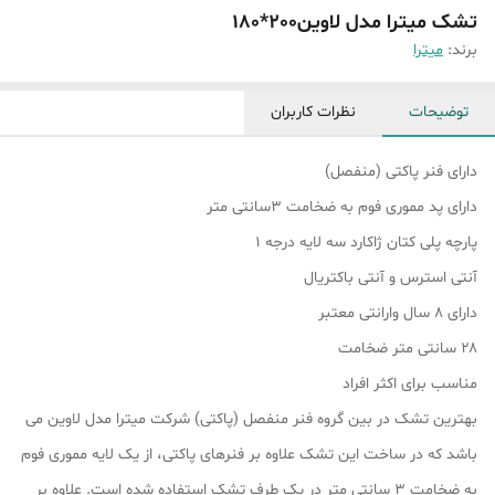
تشک میترا مدل لاوین200*180
برند:
میترا
توضیحات
نظرات کاربران
دارای فنر پاکتی (منفصل)
دارای پد مموری فوم به ضخامت ۳سانتی متر
پارچه پلی کتان ژاکارد سه لایه درجه ۱
آنتی استرس و آنتی باکتریال
دارای ۸ سال وارانتی معتبر
۲۸ سانتی متر ضخامت
مناسب برای اکثر افراد
بهترین تشک در بین گروه فنر منفصل (پاکتی) شرکت میترا مدل لاوین می
باشد که در ساخت این تشک علاوه بر فنرهای پاکتی، از یک لایه مموری فوم
به ضخامت ۳ سانتی متر در یک طرف تشک استفاده شده است. علاوه بر