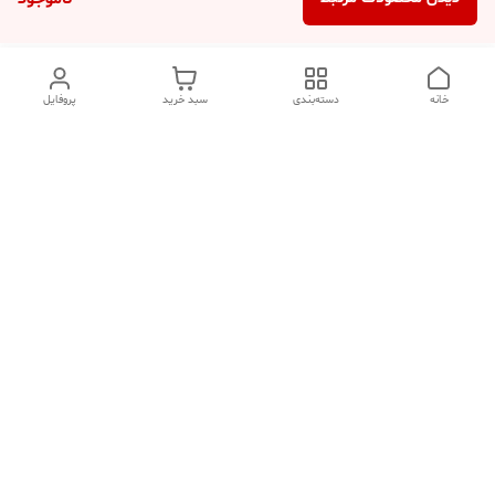
خانه
دسته‌بندی
سبد خرید
پروفایل
دسترسی سریع
تماس با ما
شکایات
درباره ما
قوانین و مقررات
سیاست حریم خصوصی
هفت روز هفته ، ۲۴ ساعت شبانه‌روز پاسخگوی شما هستیم.
شماره تماس
09354305088