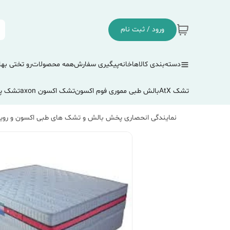
ورود / ثبت نام
دسته‌بندی کالاها
خانه
پیگیری سفارش
همه محصولات
رو تختی بها
تشک AtX
بالش طبی مموری فوم اکسون
تشک اکسون axon
تشک پ
نمایندگی انحصاری پخش بالش و تشک های طبی اکسون و رویا