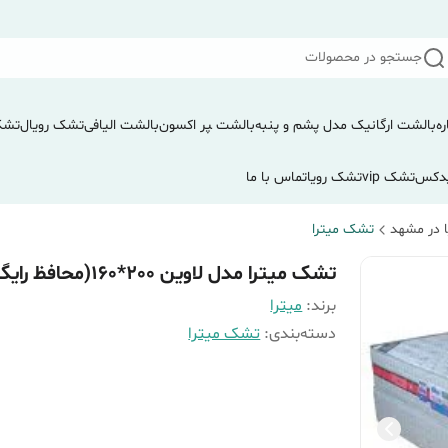
جستجو در محصولات
ره
بالشت ارگانیک مدل پشم و پنبه
بالشت ‍‍‍پر اکسون
بالشت الیافی
تشک رویال
تشک
دکس
تشک vip
تشک رویا
تماس با ما
 در مشهد
تشک میترا
تشک میترا مدل لاوین 200*160(محافظ رایگان)
برند:
میترا
دسته‌بندی
:
تشک میترا