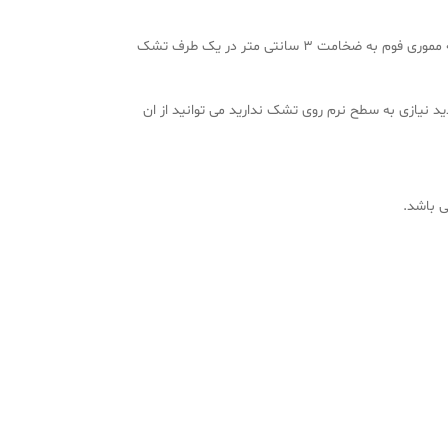
بهترین تشک در بین گروه فنر منفصل (پاکتی) شرکت میترا مدل لاوین می باشد که در ساخت این تشک علاوه بر فنرهای پاکتی، از یک لایه مموری فوم به ضخامت ۳ سانتی متر در یک طرف تشک
نیازی به سطح نرم روی تشک ندارید می توانید از ان
ی باشد.