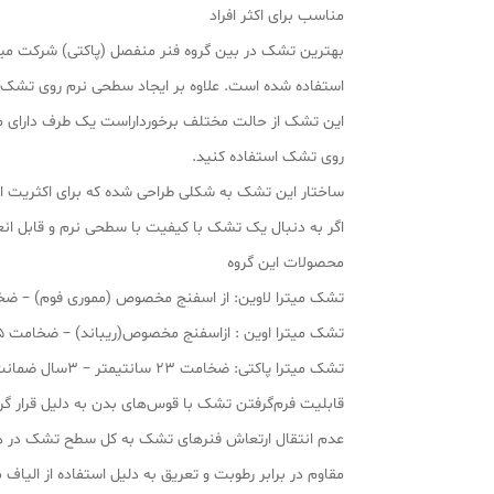
مناسب برای اکثر افراد
استفاده شده است. علاوه بر ایجاد سطحی نرم روی تشک
این تشک از حالت مختلف برخورداراست یک طرف دارای مم
روی تشک استفاده کنید.
ساختار این تشک به شکلی طراحی شده که برای اکثریت افر
اگر به دنبال یک تشک با کیفیت با سطحی نرم و قابل انع
محصولات این گروه
تشک میترا لاوین: از اسفنج مخصوص (مموری فوم) – ضخامت ۲۸ سانتیمتر – ۸ سا
تشک میترا اوین : ازاسفنج مخصوص(ریباند) – ضخامت ۲۵ سانتیمتر- ۵ سال ضمانت
تشک میترا پاکتی: ضخامت ۲۳ سانتیمتر – ۳سال ضمانت
قابلیت فرم‌گرفتن تشک با قوس‌های بدن به دلیل قرار گر
عدم انتقال ارتعاش فنرهای تشک به کل سطح تشک در ه
مقاوم در برابر رطوبت و تعريق به دلیل استفاده از الی