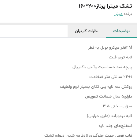
تشک میترا پرناز200*160
برند:
میترا
توضیحات
نظرات کاربران
2Mفنر میکرو بونل به قطر
لایه ترمو فلت
پارچه ضد حساسیت وآنتی باکتریال
۲۲+۱ سانتی متر ضخامت
روکش سه لایه پلی کتان بسیار نرم ولطیف
دارای۵ سال ضمانت تعویض
میزان سختی 3.5
لایه ترموباند (عایق حرارتی)
اسفنج‌های چند لایه
قاب فومی جهت جلوگیری ازدفرمه شدن دیواره تشک