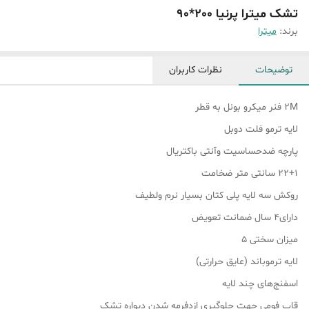
تشک میترا پرنیا 200*90
برند:
میترا
توضیحات
نظرات کاربران
2M فنر میکرو بونل به قطر
لایه ترمو فلت دوبل
پارچه ضدحساسیت وآنتی باکتریال
۲۲+۱ سانتی متر ضخامت
روکش سه لایه پلی کتان بسیار نرم ولطیف
دارای۴ سال ضمانت تعویض
میزان سختی 5
لایه ترموباند (عایق حرارتی)
اسفنج‌های چند لایه
قاب فومی جهت جلوگیری ازدفرمه شدن دیواره تشک