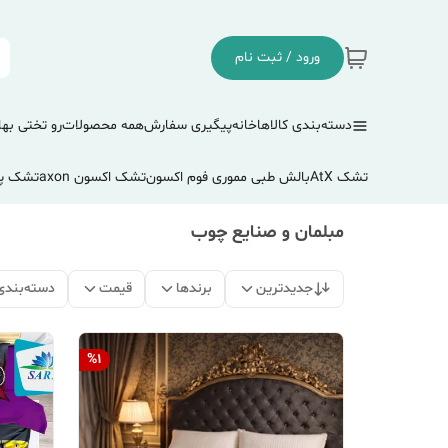
ورود / ثبت نام
دسته‌بندی کالاها
خانه
پیگیری سفارش
همه محصولات
رو تختی بها
تشک AtX
بالش طبی مموری فوم اکسون
تشک اکسون axon
تشک پ
مبلمان و صنایع چوب
جدیدترین
برندها
قیمت
دسته‌بندی
%
1