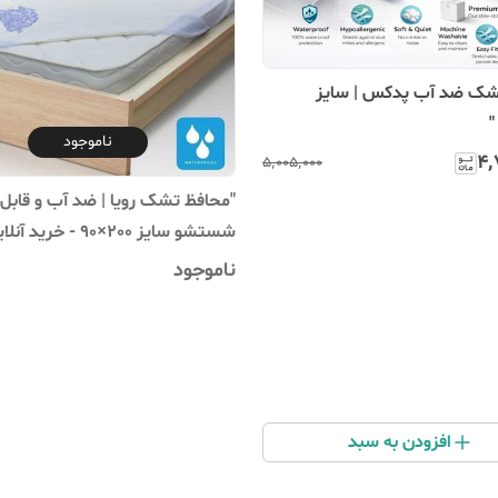
شک ضد آب پدکس | سایز
ناموجود
۴٬
۵٬۰۰۵٬۰۰۰
"محافظ تشک رویا | ضد آب و قابل
شستشو سایز 200×90 - خرید آنلاین"
ناموجود
افزودن به سبد