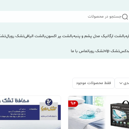
جستجو در محصولات
ره
بالشت ارگانیک مدل پشم و پنبه
بالشت ‍‍‍پر اکسون
بالشت الیافی
تشک رویال
تشک
دکس
تشک vip
تشک رویا
تماس با ما
دی
فقط محصولات موجود
%
4