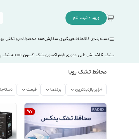
ورود / ثبت نام
دسته‌بندی کالاها
خانه
پیگیری سفارش
همه محصولات
رو تختی بها
تشک AtX
بالش طبی مموری فوم اکسون
تشک اکسون axon
تشک پ
محافظ تشک رویا
پربازدیدترین
برندها
قیمت
دسته‌بن
%
7