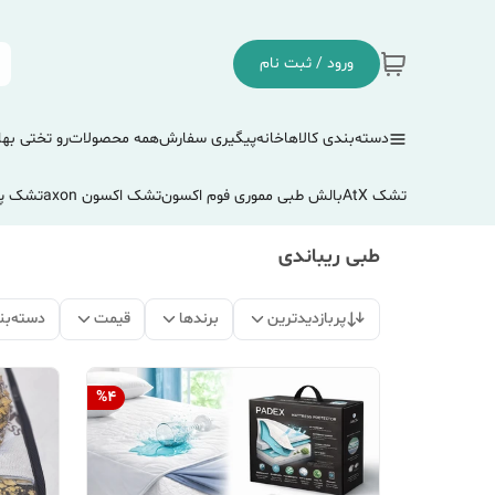
ورود / ثبت نام
دسته‌بندی کالاها
خانه
پیگیری سفارش
همه محصولات
رو تختی بها
تشک AtX
بالش طبی مموری فوم اکسون
تشک اکسون axon
تشک پ
طبی ریباندی
پربازدیدترین
برندها
قیمت
دسته‌بن
%
4