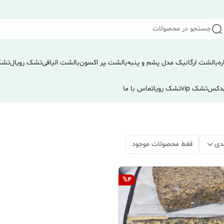
جستجو در محصولات
ره
بالشت ارگانیک مدل پشم و پنبه
بالشت ‍‍‍پر اکسون
بالشت الیافی
تشک رویال
تشک
دکس
تشک vip
تشک رویا
تماس با ما
دی
فقط محصولات موجود
%
4