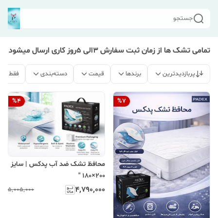
جستجو
تمامی تشک ها از زمان ثبت سفارش 3الی 5روز کاری ارسال میشود
پربازدیدترین
برندها
قیمت
دسته‌بندی
فقط مح
%
4
%
7
محافظ تشک ضد آب پدکس | سایز
200×180 "
۴٬۷۹۰٬۰۰۰
۵٬۰۰۵٬۰۰۰