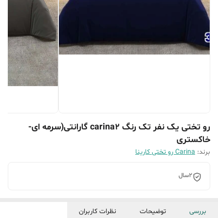
رو تختی یک نفر تک رنگ carina2 گارانتی(سرمه ای-
خاکستری
برند:
Carina رو تختی کارینا
2سال
بررسی
توضیحات
نظرات کاربران