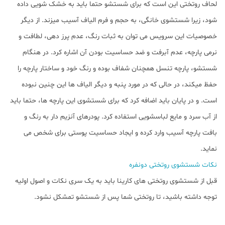
لحاف روتختی این است که برای شستشو حتما باید به خشک شویی داده
شود، زیرا شستشوی خانگی، به حجم و فرم الیاف آسیب میزند. از دیگر
ﺧﺼﻮﺻﯿﺎت این سرویس می توان به ﺛﺒﺎت رﻧﮓ، ﻋﺪم ﭘﺮز دﻫﯽ، ﻟﻄﺎﻓﺖ و
ﻧﺮﻣﯽ پارچه، عدم آﺑﺮﻓﺖ و ضد حساسیت بودن آن اشاره کرد. در هنگام
شستشو، پارچه تنسل همچنان شفاف بوده و رنگ خود و ساختار پارچه را
حفظ میکند، در حالی که در مورد پنبه و دیگر الیاف ها این چنین نبوده
است. و در پایان باید اضافه کرد که برای شستشوی این پارچه ها، حتما باید
از آب سرد و مایع لباسشویی استفاده کرد. پودرهای آنزیم دار به رنگ و
بافت پارچه آسیب وارد کرده و ایجاد حساسیت پوستی برای شخص می
نماید.
نکات شستشوی روتختی دونفره
قبل از شستشوی روتختی های کارینا باید به یک سری نکات و اصول اولیه
توجه داشته باشید، تا روتختی شما پس از شستشو تمشکل نشود.