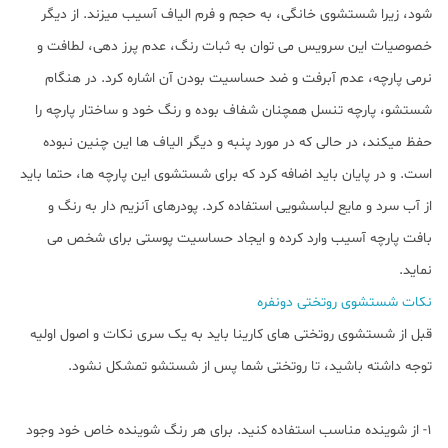
شود، زیرا شستشوی خانگی، به حجم و فرم الیاف آسیب میزند. از دیگر
ﺧﺼﻮﺻﯿﺎت این سرویس می توان به ﺛﺒﺎت رﻧﮓ، ﻋﺪم ﭘﺮز دﻫﯽ، ﻟﻄﺎﻓﺖ و
ﻧﺮﻣﯽ پارچه، عدم آﺑﺮﻓﺖ و ضد حساسیت بودن آن اشاره کرد. در هنگام
شستشو، پارچه تنسل همچنان شفاف بوده و رنگ خود و ساختار پارچه را
حفظ میکند، در حالی که در مورد پنبه و دیگر الیاف ها این چنین نبوده
است. و در پایان باید اضافه کرد که برای شستشوی این پارچه ها، حتما باید
از آب سرد و مایع لباسشویی استفاده کرد. پودرهای آنزیم دار به رنگ و
بافت پارچه آسیب وارد کرده و ایجاد حساسیت پوستی برای شخص می
نماید.
نکات شستشوی روتختی دونفره
قبل از شستشوی روتختی های کارینا باید به یک سری نکات و اصول اولیه
توجه داشته باشید، تا روتختی شما پس از شستشو تمشکل نشود.
1- از شوینده مناسب استفاده کنید. برای هر رنگ شوینده خاص خود وجود