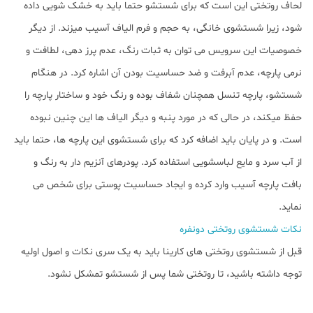
لحاف روتختی این است که برای شستشو حتما باید به خشک شویی داده
شود، زیرا شستشوی خانگی، به حجم و فرم الیاف آسیب میزند. از دیگر
ﺧﺼﻮﺻﯿﺎت این سرویس می توان به ﺛﺒﺎت رﻧﮓ، ﻋﺪم ﭘﺮز دﻫﯽ، ﻟﻄﺎﻓﺖ و
ﻧﺮﻣﯽ پارچه، عدم آﺑﺮﻓﺖ و ضد حساسیت بودن آن اشاره کرد. در هنگام
شستشو، پارچه تنسل همچنان شفاف بوده و رنگ خود و ساختار پارچه را
حفظ میکند، در حالی که در مورد پنبه و دیگر الیاف ها این چنین نبوده
است. و در پایان باید اضافه کرد که برای شستشوی این پارچه ها، حتما باید
از آب سرد و مایع لباسشویی استفاده کرد. پودرهای آنزیم دار به رنگ و
بافت پارچه آسیب وارد کرده و ایجاد حساسیت پوستی برای شخص می
نماید.
نکات شستشوی روتختی دونفره
قبل از شستشوی روتختی های کارینا باید به یک سری نکات و اصول اولیه
توجه داشته باشید، تا روتختی شما پس از شستشو تمشکل نشود.