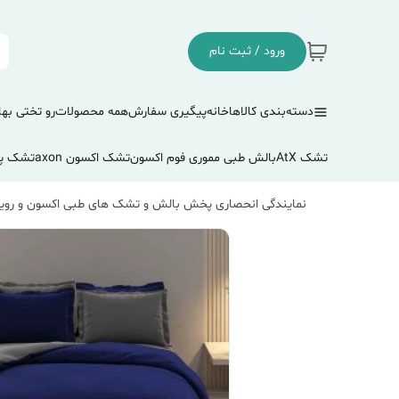
ورود / ثبت نام
دسته‌بندی کالاها
خانه
پیگیری سفارش
همه محصولات
رو تختی بها
تشک AtX
بالش طبی مموری فوم اکسون
تشک اکسون axon
تشک پ
نمایندگی انحصاری پخش بالش و تشک های طبی اکسون و رویا