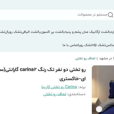
جستجو در محصولات
ره
بالشت ارگانیک مدل پشم و پنبه
بالشت ‍‍‍پر اکسون
بالشت الیافی
تشک رویال
تشک
دکس
تشک vip
تشک رویا
تماس با ما
 در مشهد
لحاف رو تختی
رو تختی دو نفر تک رنگ carina2 گ
ای-خاکستری
برند:
Carina رو تختی کارینا
دسته‌بندی
:
لحاف رو تختی