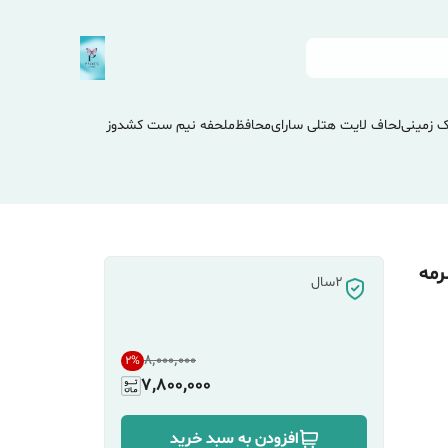
 زمینی
لحاف لایت هتلی سارای
محافظ
ملحفه نیم ست کشدوز
ارانتی(سرمه
2سال
۸٬۰۰۰٬۰۰۰
2
%
7,800,000
افزودن به سبد خرید