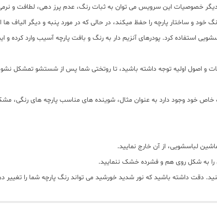
یگر ﺧﺼﻮﺻﯿﺎت این سرویس می توان به ﺛﺒﺎت رﻧﮓ، ﻋﺪم ﭘﺮز دﻫﯽ، ﻟﻄﺎﻓﺖ و ﻧﺮﻣﯽ 
د و ساختار پارچه را حفظ میکند، در حالی که در مورد پنبه و دیگر الیاف ها این
سشویی استفاده کرد. پودرهای آنزیم دار به رنگ و بافت پارچه آسیب وارد کرده 
ات و اصول اولیه توجه داشته باشید، تا روتختی شما پس از شستشو تمشکل نشود