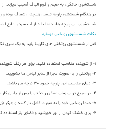
شستشوی خانگی، به حجم و فرم الیاف آسیب میزند. از د
در هنگام شستشو، پارچه تنسل همچنان شفاف بوده و رنگ خو
شستشوی این پارچه ها، حتما باید از آب سرد و مایع لبا
نکات شستشوی روتختی دونفره
قبل از شستشوی روتختی های کارینا باید به یک سری نک
1- از شوینده مناسب استفاده کنید. برای هر رنگ شوینده خاص خود وجود دارد به عنوان مثال، شوینده های مناسب پارچه های رنگی، مشکی و سفید در بازار موجود هستند.
2- روتختی را به صورت مجزا از سایر لباس ها بشویید.
3- دمای مناسب این پارچه حدود 30 درجه می باشد.
4- در سریع ترین زمان ممکن روتختی را پس از پایان کار ماشین لباسشویی، از آن خارج نمایید.
5- حتما روتختی خود را به صورت کامل باز کنید و هرگز آن را به شکل روی هم و فشرده خشک ننمایید.
6- برای خشک کردن از نور خورشید و فضای باز استفاده کنید. دقت داشته باشید که نور شدید خورشید می تواند رنگ پارچه شما را تغییر دهد.