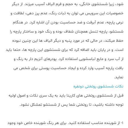
شود، زیرا شستشوی خانگی، به حجم و فرم الیاف آسیب میزند. از دیگر
ﺧﺼﻮﺻﯿﺎت این سرویس می توان به ﺛﺒﺎت رﻧﮓ، ﻋﺪم ﭘﺮز دﻫﯽ، ﻟﻄﺎﻓﺖ و
ﻧﺮﻣﯽ پارچه، عدم آﺑﺮﻓﺖ و ضد حساسیت بودن آن اشاره کرد. در هنگام
شستشو، پارچه تنسل همچنان شفاف بوده و رنگ خود و ساختار پارچه را
حفظ میکند، در حالی که در مورد پنبه و دیگر الیاف ها این چنین نبوده
است. و در پایان باید اضافه کرد که برای شستشوی این پارچه ها، حتما باید
از آب سرد و مایع لباسشویی استفاده کرد. پودرهای آنزیم دار به رنگ و
بافت پارچه آسیب وارد کرده و ایجاد حساسیت پوستی برای شخص می
نماید.
نکات شستشوی روتختی دونفره
قبل از شستشوی روتختی های کارینا باید به یک سری نکات و اصول اولیه
توجه داشته باشید، تا روتختی شما پس از شستشو تمشکل نشود.
1- از شوینده مناسب استفاده کنید. برای هر رنگ شوینده خاص خود وجود