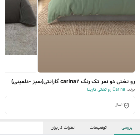
رو تختی دو نفر تک رنگ carina2 گارانتی(سبز -دلفینی)
برند:
Carina رو تختی کارینا
2سال
بررسی
توضیحات
نظرات کاربران