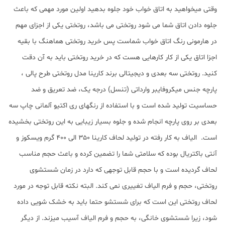
وقتی میخواهید به اتاق خواب خود جلوه بدهید اولین مورد مهمی که باعث
جلوه دادن اتاق شما می شود روتختی می باشد، روتختی یکی از اجزای مهم
در هارمونی رنگ اتاق خواب شماست پس خرید روتختی هماهنگ با بقیه
اجزا اتاق یکی از کار کارهایی هست که در خرید روتختی باید به آن دقت
کنید. روتختی سه بعدی و دیجیتالی برند کارینا مدل روتختی طرح پالی ،
پارچه جنس میکروفایبر وارداتی (تنسل) درجه یک، ضد تعریق و ضد
حساسیت تولید شده است و با استفاده از رنگهای ری اکتیو آلمانی چاپ سه
بعدی بر روی پارچه انجام شده و جلوه بسیار زیبایی به این روتختی بخشیده
است. الیاف به کار رفته در تولید لحاف کارینا ۳۵۰ الی ۴۰۰ گرم ویسکوز و
آنتی باکتریال بوده که سلامتی شما را تضمین کرده و باعث حجم مناسب
لحاف گردیده است و با حجم قابل توجهی که دارد در زمان شستشوی
روتختی، حجم و فرم الیاف تغییری نمی کند. البته نکته قابل توجه در مورد
لحاف روتختی این است که برای شستشو حتما باید به خشک شویی داده
شود، زیرا شستشوی خانگی، به حجم و فرم الیاف آسیب میزند. از دیگر