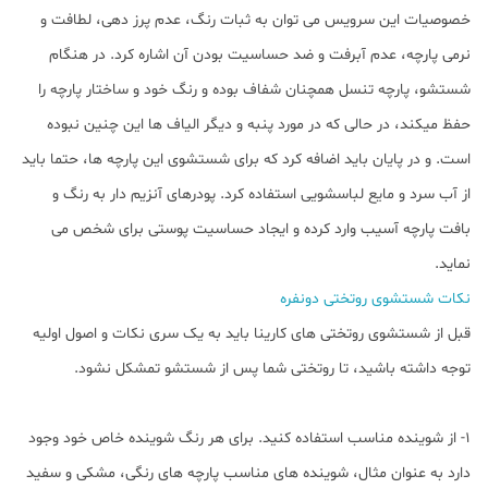
ﺧﺼﻮﺻﯿﺎت این سرویس می توان به ﺛﺒﺎت رﻧﮓ، ﻋﺪم ﭘﺮز دﻫﯽ، ﻟﻄﺎﻓﺖ و
ﻧﺮﻣﯽ پارچه، عدم آﺑﺮﻓﺖ و ضد حساسیت بودن آن اشاره کرد. در هنگام
شستشو، پارچه تنسل همچنان شفاف بوده و رنگ خود و ساختار پارچه را
حفظ میکند، در حالی که در مورد پنبه و دیگر الیاف ها این چنین نبوده
است. و در پایان باید اضافه کرد که برای شستشوی این پارچه ها، حتما باید
از آب سرد و مایع لباسشویی استفاده کرد. پودرهای آنزیم دار به رنگ و
بافت پارچه آسیب وارد کرده و ایجاد حساسیت پوستی برای شخص می
نماید.
نکات شستشوی روتختی دونفره
قبل از شستشوی روتختی های کارینا باید به یک سری نکات و اصول اولیه
توجه داشته باشید، تا روتختی شما پس از شستشو تمشکل نشود.
1- از شوینده مناسب استفاده کنید. برای هر رنگ شوینده خاص خود وجود
دارد به عنوان مثال، شوینده های مناسب پارچه های رنگی، مشکی و سفید