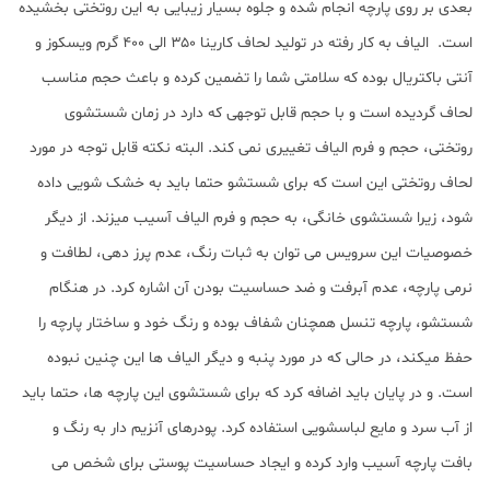
بعدی بر روی پارچه انجام شده و جلوه بسیار زیبایی به این روتختی بخشیده
است. الیاف به کار رفته در تولید لحاف کارینا ۳۵۰ الی ۴۰۰ گرم ویسکوز و
آنتی باکتریال بوده که سلامتی شما را تضمین کرده و باعث حجم مناسب
لحاف گردیده است و با حجم قابل توجهی که دارد در زمان شستشوی
روتختی، حجم و فرم الیاف تغییری نمی کند. البته نکته قابل توجه در مورد
لحاف روتختی این است که برای شستشو حتما باید به خشک شویی داده
شود، زیرا شستشوی خانگی، به حجم و فرم الیاف آسیب میزند. از دیگر
ﺧﺼﻮﺻﯿﺎت این سرویس می توان به ﺛﺒﺎت رﻧﮓ، ﻋﺪم ﭘﺮز دﻫﯽ، ﻟﻄﺎﻓﺖ و
ﻧﺮﻣﯽ پارچه، عدم آﺑﺮﻓﺖ و ضد حساسیت بودن آن اشاره کرد. در هنگام
شستشو، پارچه تنسل همچنان شفاف بوده و رنگ خود و ساختار پارچه را
حفظ میکند، در حالی که در مورد پنبه و دیگر الیاف ها این چنین نبوده
است. و در پایان باید اضافه کرد که برای شستشوی این پارچه ها، حتما باید
از آب سرد و مایع لباسشویی استفاده کرد. پودرهای آنزیم دار به رنگ و
بافت پارچه آسیب وارد کرده و ایجاد حساسیت پوستی برای شخص می