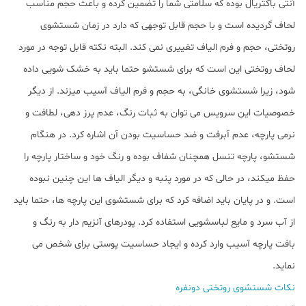
آنتی باکتریال بوده که سلامتی شما را تضمین کرده و باعث حجم مناسب
لحاف گردیده است و با حجم قابل توجهی که دارد در زمان شستشوی
روتختی، حجم و فرم الیاف تغییری نمی کند. البته نکته قابل توجه در مورد
لحاف روتختی این است که برای شستشو حتما باید به خشک شویی داده
شود، زیرا شستشوی خانگی، به حجم و فرم الیاف آسیب میزند. از دیگر
ﺧﺼﻮﺻﯿﺎت این سرویس می توان به ﺛﺒﺎت رﻧﮓ، ﻋﺪم ﭘﺮز دﻫﯽ، ﻟﻄﺎﻓﺖ و
ﻧﺮﻣﯽ پارچه، عدم آﺑﺮﻓﺖ و ضد حساسیت بودن آن اشاره کرد. در هنگام
شستشو، پارچه تنسل همچنان شفاف بوده و رنگ خود و ساختار پارچه را
حفظ میکند، در حالی که در مورد پنبه و دیگر الیاف ها این چنین نبوده
است. و در پایان باید اضافه کرد که برای شستشوی این پارچه ها، حتما باید
از آب سرد و مایع لباسشویی استفاده کرد. پودرهای آنزیم دار به رنگ و
بافت پارچه آسیب وارد کرده و ایجاد حساسیت پوستی برای شخص می
نماید.
نکات شستشوی روتختی دونفره