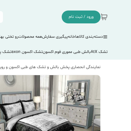
ورود / ثبت نام
دسته‌بندی کالاها
خانه
پیگیری سفارش
همه محصولات
رو تختی بها
تشک AtX
بالش طبی مموری فوم اکسون
تشک اکسون axon
تشک پ
نمایندگی انحصاری پخش بالش و تشک های طبی اکسون و رویا