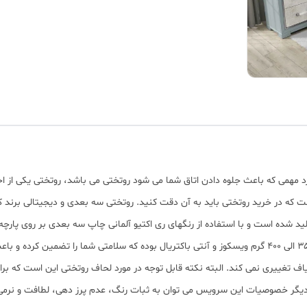
رد مهمی که باعث جلوه دادن اتاق شما می شود روتختی می باشد، روتختی یکی از
ست که در خرید روتختی باید به آن دقت کنید. روتختی سه بعدی و دیجیتالی برند ک
شده است و با استفاده از رنگهای ری اکتیو آلمانی چاپ سه بعدی بر روی پارچه ا
بخشیده است. الیاف به کار رفته در تولید لحاف کارینا ۳۵۰ الی ۴۰۰ گرم ویسکوز و آنتی باکتریال بوده که س
اف تغییری نمی کند. البته نکته قابل توجه در مورد لحاف روتختی این است که ب
یگر ﺧﺼﻮﺻﯿﺎت این سرویس می توان به ﺛﺒﺎت رﻧﮓ، ﻋﺪم ﭘﺮز دﻫﯽ، ﻟﻄﺎﻓﺖ و ﻧﺮﻣﯽ 