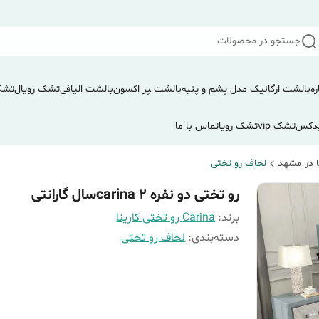
جستجو در محصولات
ره
بالشت ارگانیک مدل پشم و پنبه
بالشت ‍‍‍پر اکسون
بالشت الیافی
تشک رویال
تشک
دکس
تشک vip
تشک رویا
تماس با ما
 در مشهد
لحاف رو تختی
رو تختی دو نفره carina 2سال گارانتی
برند:
Carina رو تختی کارینا
دسته‌بندی
:
لحاف رو تختی