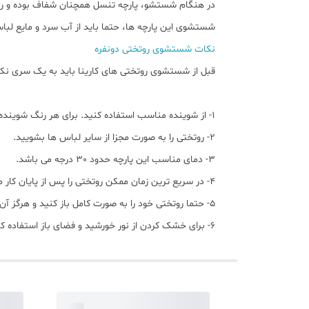
در هنگام شستشو، پارچه تنسل همچنان شفاف بوده و رنگ خو
شستشوی این پارچه ها، حتما باید از آب سرد و مایع لبا
نکات شستشوی روتختی دونفره
قبل از شستشوی روتختی های کارینا باید به یک سری نک
1- از شوینده مناسب استفاده کنید. برای هر رنگ شوینده خاص خود وجود دارد به عنوان مثال، شوینده های مناسب پارچه های رنگی، مشکی و سفید در بازار موجود هستند.
2- روتختی را به صورت مجزا از سایر لباس ها بشویید.
3- دمای مناسب این پارچه حدود 30 درجه می باشد.
4- در سریع ترین زمان ممکن روتختی را پس از پایان کار ماشین لباسشویی، از آن خارج نمایید.
5- حتما روتختی خود را به صورت کامل باز کنید و هرگز آن را به شکل روی هم و فشرده خشک ننمایید.
6- برای خشک کردن از نور خورشید و فضای باز استفاده کنید. دقت داشته باشید که نور شدید خورشید می تواند رنگ پارچه شما را تغییر دهد.