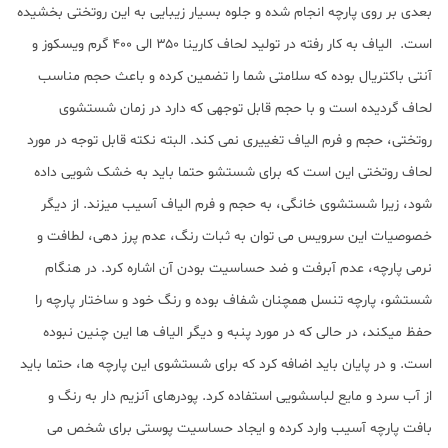
بعدی بر روی پارچه انجام شده و جلوه بسیار زیبایی به این روتختی بخشیده
است. الیاف به کار رفته در تولید لحاف کارینا ۳۵۰ الی ۴۰۰ گرم ویسکوز و
آنتی باکتریال بوده که سلامتی شما را تضمین کرده و باعث حجم مناسب
لحاف گردیده است و با حجم قابل توجهی که دارد در زمان شستشوی
روتختی، حجم و فرم الیاف تغییری نمی کند. البته نکته قابل توجه در مورد
لحاف روتختی این است که برای شستشو حتما باید به خشک شویی داده
شود، زیرا شستشوی خانگی، به حجم و فرم الیاف آسیب میزند. از دیگر
ﺧﺼﻮﺻﯿﺎت این سرویس می توان به ﺛﺒﺎت رﻧﮓ، ﻋﺪم ﭘﺮز دﻫﯽ، ﻟﻄﺎﻓﺖ و
ﻧﺮﻣﯽ پارچه، عدم آﺑﺮﻓﺖ و ضد حساسیت بودن آن اشاره کرد. در هنگام
شستشو، پارچه تنسل همچنان شفاف بوده و رنگ خود و ساختار پارچه را
حفظ میکند، در حالی که در مورد پنبه و دیگر الیاف ها این چنین نبوده
است. و در پایان باید اضافه کرد که برای شستشوی این پارچه ها، حتما باید
از آب سرد و مایع لباسشویی استفاده کرد. پودرهای آنزیم دار به رنگ و
بافت پارچه آسیب وارد کرده و ایجاد حساسیت پوستی برای شخص می