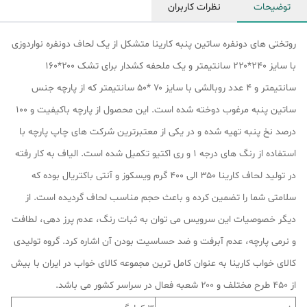
توضیحات
نظرات کاربران
روتختی های دونفره ساتین پنبه کارینا متشکل از یک لحاف دونفره نواردوزی
با سایز ۲۴۰*۲۲۰ سانتیمتر و یک ملحفه کشدار برای تشک ۲۰۰*۱۶۰
سانتیمتر و ۴ عدد روبالشی با سایز ۷۰ *۵۰ سانتیمتر که از پارچه جنس
ساتین پنبه ﻣﺮﻏﻮب دوخته شده است. این محصول از پارچه باکیفیت و ۱۰۰
درصد نخ پنبه تهیه شده و در یکی از معتبرترین شرکت های چاپ پارچه با
استفاده از رنگ های درجه ۱ و ری اکتیو تکمیل شده است. الیاف به کار رفته
در تولید لحاف کارینا ۳۵۰ الی ۴۰۰ گرم ویسکوز و آنتی باکتریال بوده که
سلامتی شما را تضمین کرده و باعث حجم مناسب لحاف گردیده است. از
دیگر ﺧﺼﻮﺻﯿﺎت این سرویس می توان به ﺛﺒﺎت رﻧﮓ، ﻋﺪم ﭘﺮز دﻫﯽ، ﻟﻄﺎﻓﺖ
و ﻧﺮﻣﯽ پارچه، عدم آﺑﺮﻓﺖ و ضد حساسیت بودن آن اشاره کرد. گروه تولیدی
کالای خواب کارینا به عنوان کامل ترین مجموعه کالای خواب در ایران با بیش
از ۴۵۰ طرح مختلف و ۲۰۰ شعبه فعال در سراسر کشور می باشد.