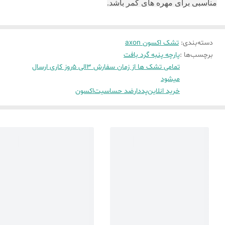
مناسبی برای مهره های کمر باشد.
دسته‌بندی
:
تشک اکسون axon
برچسب‌ها :
پارچه پنبه گرد بافت
تمامی تشک ها از زمان سفارش 3الی 5روز کاری ارسال
میشود
خرید انلاین
پددار
ضد حساسیت
اکسون