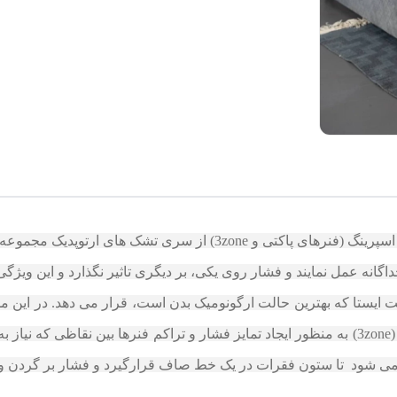
تشک اسمارت با به کارگیری فناوری مدرن پاکت اسپرینگ (فنرهای پاکتی
گانه عمل نمایند و فشار روی یکی، بر دیگری تاثیر نگذارد و این 
لت ایستا که بهترین حالت ارگونومیک بدن است، قرار می دهد. در این 
نفر کناری منتقل نمی شود. سیستم سه ناحیه ای (3zone) به منظور ایجاد تمایز فشار و تراکم فنرها
 می شود تا ستون فقرات در یک خط صاف قرارگیرد و فشار بر گردن و