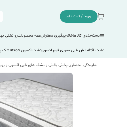
ورود / ثبت نام
دسته‌بندی کالاها
خانه
پیگیری سفارش
همه محصولات
رو تختی بها
تشک AtX
بالش طبی مموری فوم اکسون
تشک اکسون axon
تشک پ
نمایندگی انحصاری پخش بالش و تشک های طبی اکسون و رویا