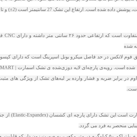
این تشک 27 سانتیمتر است (2±) و تا 100 کیلوگرم وزن را تحمل می کند.
ه شده
زریق فوم لاتکس در حد فاصل میکرو بونل اسپرینگ است که دارای کپسو
م در برابر ضربه و فشار وارده بر لبه‌های تشک از ویژگی های مثبت
لطافتی بی نظیر از
بایی منحصر به فرد می گردد.