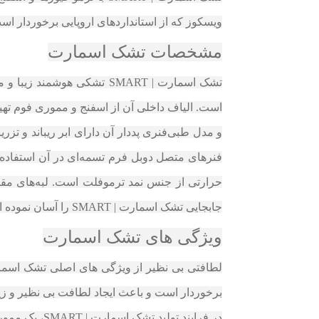
ویسکوز که از استانداردهای اروپایی برخوردار است، پوشش داده شده است. ارتفاع 
مشخصات تشک اسمارت
است. الیاف داخلی آن از اسفنج و مموری فوم تهی
و مدل طبی‌فنری پددار آن دارای ابر ریباند و ت
حرارتی از جنس نمد ترموفلت است. لبه‌های مقاو
جابجایی تشک اسمارت | SMART را آسان نموده است.
ویژگی های تشک اسمارت
برخوردار است و باعث ایجاد لطافت بی نظیر و زی
در فرایند تولید تشک اسمارت | SMART، یک مموری با تراکم ۵۰ کیلوگرم در متر مکعب، به صورت زون دار که قابلیت حذف گرما دارد، به کار رفته است.