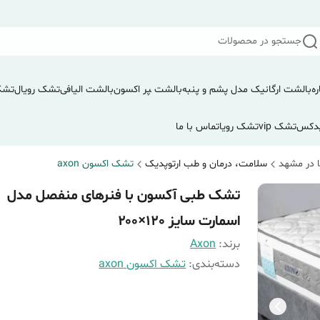
جستجو در محصولات
ره
بالشت ارگانیک مدل پشم و پنبه
بالشت ‍‍‍پر اکسون
بالشت الیافی
تشک رویال
تشک
دکس
تشک vip
تشک رویا
تماس با ما
 در مشهد
سلامت، درمان و طب ارتوپدیک
تشک اکسون axon
تشک طبی آکسون با فنرهای منفصل مدل
اسمارت سایز 120×۲۰۰
برند:
Axon
دسته‌بندی
:
تشک اکسون axon