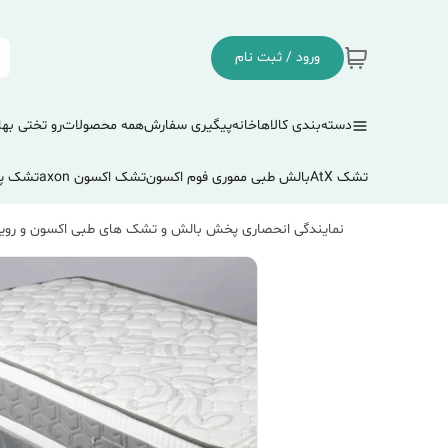
ورود / ثبت نام
دسته‌بندی کالاها
خانه
پیگیری سفارش
همه محصولات
رو تختی بها
تشک AtX
بالش طبی مموری فوم اکسون
تشک اکسون axon
تشک پ
نمایندگی انحصاری پخش بالش و تشک های طبی اکسون و رویا