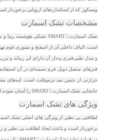
ویسکوز که از استانداردهای اروپایی برخوردار است، پوشش داده شده است. ارتفاع 
مشخصات تشک اسمارت
است. الیاف داخلی آن از اسفنج و مموری فوم تهی
و مدل طبی‌فنری پددار آن دارای ابر ریباند و ت
حرارتی از جنس نمد ترموفلت است. لبه‌های مقاو
جابجایی تشک اسمارت | SMART را آسان نموده است.
ویژگی های تشک اسمارت
برخوردار است و باعث ایجاد لطافت بی نظیر و زی
در فرایند تولید تشک اسمارت | SMART، یک مموری با تراکم ۵۰ کیلوگرم در متر مکعب، به صورت زون دار که قابلیت حذف گرما دارد، به کار رفته است.