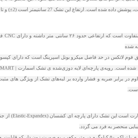
این تشک 27 سانتیمتر است (2±) و تا 100 کیلوگرم وزن را تحمل می کند.
ه شده
زریق فوم لاتکس در حد فاصل میکرو بونل اسپرینگ است که دارای کپسو
م در برابر ضربه و فشار وارده بر لبه‌های تشک از ویژگی های مثبت
لطافتی بی نظیر از
بایی منحصر به فرد می گردد.