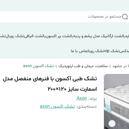
جستجو در محصولات
ره
بالشت ارگانیک مدل پشم و پنبه
بالشت ‍‍‍پر اکسون
بالشت الیافی
تشک رویال
تشک
دکس
تشک vip
تشک رویا
تماس با ما
 در مشهد
سلامت، درمان و طب ارتوپدیک
تشک اکسون axon
تشک طبی آکسون با فنرهای منفصل مدل
اسمارت سایز 120×۲۰۰
برند:
Axon
دسته‌بندی
:
تشک اکسون axon