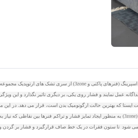
تشک اسمارت با به کارگیری فناوری مدرن پاکت اسپرینگ (فنرهای پاکتی
گانه عمل نمایند و فشار روی یکی، بر دیگری تاثیر نگذارد و این 
لت ایستا که بهترین حالت ارگونومیک بدن است، قرار می دهد. در این 
نفر کناری منتقل نمی شود. سیستم سه ناحیه ای (3zone) به منظور ایجاد تمایز فشار و تراکم فنرها
 می شود تا ستون فقرات در یک خط صاف قرارگیرد و فشار بر گردن و