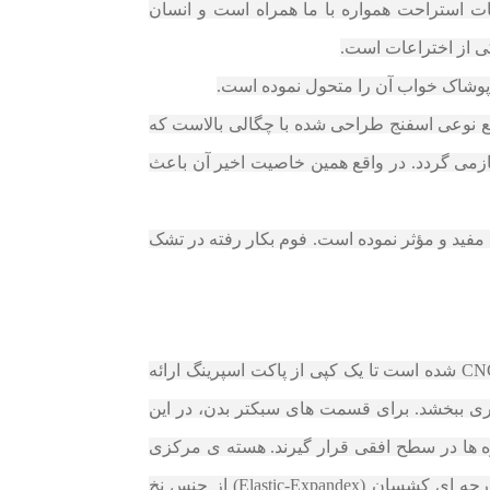
ات استراحت همواره با ما همراه است و انسان
ی از اختراعات است.
قع نوعی اسفنج طراحی شده با چگالی بالاست که
زمی‌ گردد. در واقع همین خاصیت اخیر آن باعث
فید و مؤثر نموده است. فوم بکار رفته در تشک‌
تشک اسمارت | SMART، با هسته ای غیر فلزی و متشکل از اسفنجی با دانسیته 35 کیلوگرم بر متر مکعب به شکلی CNC شده است تا یک کپی از پاکت اسپرینگ ارائه
ی ببخشد. برای قسمت های سبکتر بدن، در این
 ها در سطح افقی قرار گیرند. هسته ی مرکزی
تشک اسمارت | SMART با ترمو فیوزها و اسفنج هایی با تراکم های متفاوت پوشش داده می شود . این مجموعه با پارچه ای کشسان (Elastic-Expandex) از جنس نخ