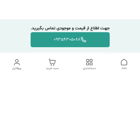
جهت اطلاع از قیمت و موجودی تماس بگیرید.
09354305088
خانه
دسته‌بندی
سبد خرید
پروفایل
دسترسی سریع
تماس با ما
شکایات
درباره ما
قوانین و مقررات