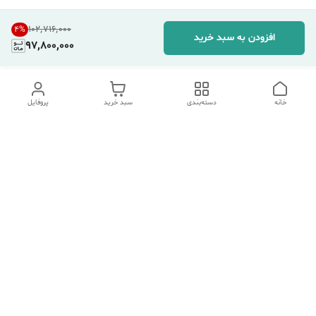
۱۰۲٬۷۱۶٬۰۰۰
4
%
افزودن به سبد خرید
97,800,000
خانه
دسته‌بندی
سبد خرید
پروفایل
دسترسی سریع
تماس با ما
شکایات
درباره ما
قوانین و مقررات
سیاست حریم خصوصی