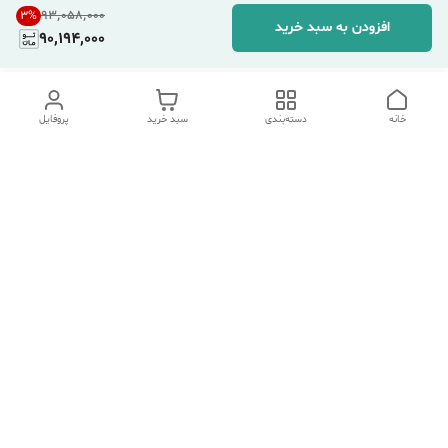
۹۳٬۰۵۸٬۰۰۰
3
%
افزودن به سبد خرید
90,194,000
خانه
دسته‌بندی
سبد خرید
پروفایل
دسترسی سریع
تماس با ما
شکایات
درباره ما
قوانین و مقررات
سیاست حریم خصوصی
هفت روز هفته ، ۲۴ ساعت شبانه‌روز پاسخگوی شما هستیم.