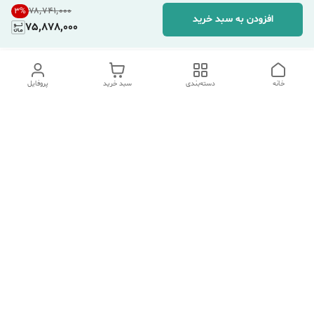
۷۸٬۷۴۱٬۰۰۰
3
%
افزودن به سبد خرید
75,878,000
خانه
دسته‌بندی
سبد خرید
پروفایل
دسترسی سریع
تماس با ما
شکایات
درباره ما
قوانین و مقررات
سیاست حریم خصوصی
هفت روز هفته ، ۲۴ ساعت شبانه‌روز پاسخگوی شما هستیم.