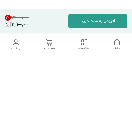
۹۳٬۰۰۰٬۰۰۰
1
%
افزودن به سبد خرید
91,900,000
خانه
دسته‌بندی
سبد خرید
پروفایل
دسترسی سریع
تماس با ما
شکایات
درباره ما
قوانین و مقررات
سیاست حریم خصوصی