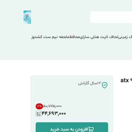
 زمینی
لحاف لایت هتلی سارای
محافظ
ملحفه نیم ست کشدوز
12سال گارانتی
۵۰٬۷۲۵٬۰۰۰
11
%
44,693,000
افزودن به سبد خرید