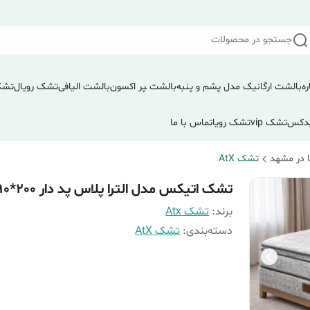
جستجو در محصولات
ره
بالشت ارگانیک مدل پشم و پنبه
بالشت ‍‍‍پر اکسون
بالشت الیافی
تشک رویال
تشک
دکس
تشک vip
تشک رویا
تماس با ما
 در مشهد
تشک AtX
تشک اتیکس مدل الترا پلاس پد دار atx 90*200
برند:
تشک Atx
دسته‌بندی
:
تشک AtX