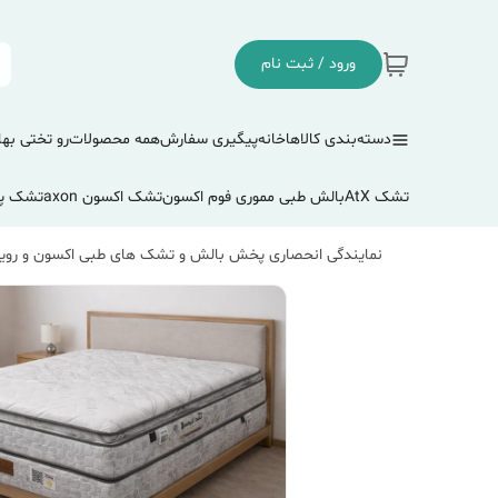
ورود / ثبت نام
دسته‌بندی کالاها
خانه
پیگیری سفارش
همه محصولات
رو تختی بها
تشک AtX
بالش طبی مموری فوم اکسون
تشک اکسون axon
تشک پ
نمایندگی انحصاری پخش بالش و تشک های طبی اکسون و رویا