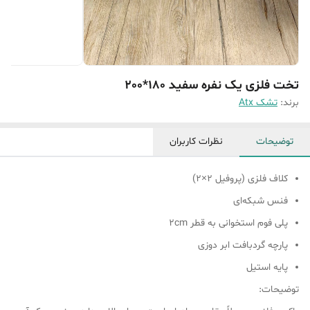
تخت فلزی یک نفره سفید 180*200
برند:
تشک Atx
توضیحات
نظرات کاربران
کلاف فلزی (پروفیل ۲×۲)
فنس شبکه‌ای
پلی فوم استخوانی به قطر ۲cm
پارچه گردبافت ابر دوزی
پایه استیل
توضیحات: