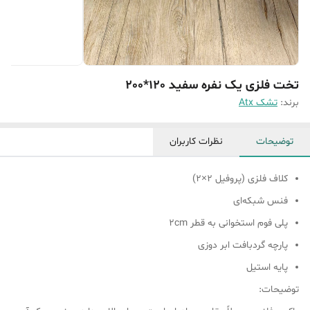
تخت فلزی یک نفره سفید 120*200
برند:
تشک Atx
توضیحات
نظرات کاربران
کلاف فلزی (پروفیل ۲×۲)
فنس شبکه‌ای
پلی فوم استخوانی به قطر ۲cm
پارچه گردبافت ابر دوزی
پایه استیل
توضیحات: