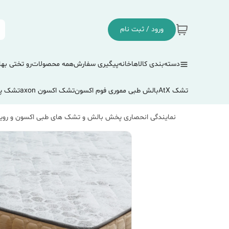
ورود / ثبت نام
دسته‌بندی کالاها
خانه
پیگیری سفارش
همه محصولات
رو تختی بها
تشک AtX
بالش طبی مموری فوم اکسون
تشک اکسون axon
تشک پ
نمایندگی انحصاری پخش بالش و تشک های طبی اکسون و رویا