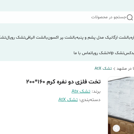
جستجو در محصولات
ره
بالشت ارگانیک مدل پشم و پنبه
بالشت ‍‍‍پر اکسون
بالشت الیافی
تشک رویال
تشک
دکس
تشک vip
تشک رویا
تماس با ما
 در مشهد
تشک AtX
تخت فلزی دو نفره کرم 160*200
برند:
تشک Atx
دسته‌بندی
:
تشک AtX