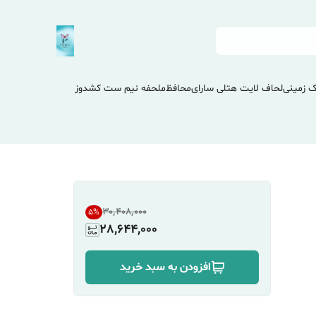
 زمینی
لحاف لایت هتلی سارای
محافظ
ملحفه نیم ست کشدوز
۳۰٬۴۰۸٬۰۰۰
5
%
28,644,000
افزودن به سبد خرید