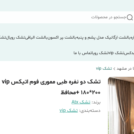
جستجو در محصولات
ره
بالشت ارگانیک مدل پشم و پنبه
بالشت ‍‍‍پر اکسون
بالشت الیافی
تشک رویال
تشک
دکس
تشک vip
تشک رویا
تماس با ما
 در مشهد
تشک vip
تشک دو نفره طبی مموری فوم اتیکس vip
180*200 +محافظ
برند:
تشک Atx
دسته‌بندی
:
تشک vip