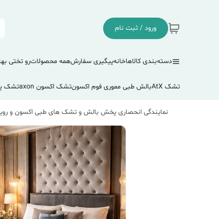
ورود / ثبت نام
دسته‌بندی کالاها
خانه
پیگیری سفارش
همه محصولات
رو تختی بها
تشک AtX
بالش طبی مموری فوم اکسون
تشک اکسون axon
تشک پ
نمایندگی انحصاری پخش بالش و تشک های طبی اکسون و رویا